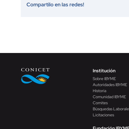
Compartilo en las redes!
Institución
Sobre IBYME
Autoridades IBYME
Historia
Comunidad IBYME
Comites
Búsquedas Laborale
Licitaciones
Fundación IBYM