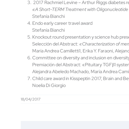
2017 Rachmiel Levine – Arthur Riggs diabetes r
«A Short-TERM Treatment with Oligonucleotide 
Stefanía Bianchi
Endo early career travel award
Stefanía Bianchi
Knockout round presentation y science hub pres
Selección del Abstract:
«Characterization of mem
María Andrea Camilletti1, Erika Y. Faraoni, Ale
Committee on diversity and inclusion en diversi
Premiación del Abstract: «Pituitary TGFβ1 syst
Alejandra Abeledo Machado, María Andrea Camillet
Child care award in Kisspeptin 2017, Brain and B
Noelia Di Giorgio
18/04/2017