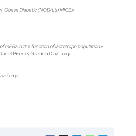
NON-Obese Diabetic (NOD/Ltj) MICE»
of mPRa in the function of lactotroph population»
aniel Pisera y Graciela Díaz-Torga.
íaz-Torga