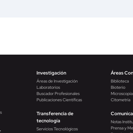
Investigación
Áreas Co
Áreas de Investigación
Biblioteca
Laboratorios
Bioterio
Buscador Profesionales
Microscopía
Publicaciones Científicas
Citometría
s
Transferencia de
Comunica
tecnología
Notas Instit
Prensa y Me
Servicios Tecnológicos
E