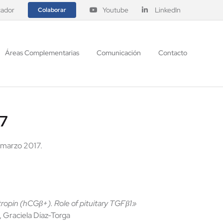
ador
Youtube
LinkedIn
Colaborar
Áreas Complementarias
Comunicación
Contacto
17
 marzo 2017.
ropin (hCGβ+). Role of pituitary TGFβ1»
, Graciela Díaz-Torga