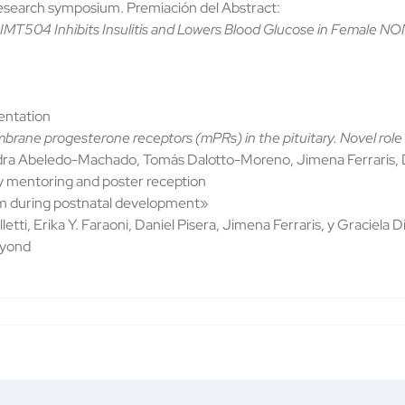
esearch symposium. Premiación del Abstract:
IMT504 Inhibits Insulitis and Lowers Blood Glucose in Female 
entation
brane progesterone receptors (mPRs) in the pituitary. Novel role 
jandra Abeledo-Machado, Tomás Dalotto-Moreno, Jimena Ferraris, D
ty mentoring and poster reception
em during postnatal development»
ti, Erika Y. Faraoni, Daniel Pisera, Jimena Ferraris, y Graciela D
eyond