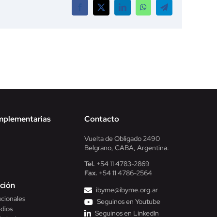
Facebook
X
LinkedIn
WhatsApp
Telegram
mplementarias
Contacto
Vuelta de Obligado 2490
Belgrano, CABA, Argentina.
Tel.
+54 11 4783-2869
Fax.
+54 11 4786-2564
ción
ibyme@ibyme.org.ar
ucionales
Seguinos en Youtube
dios
Seguinos en LinkedIn