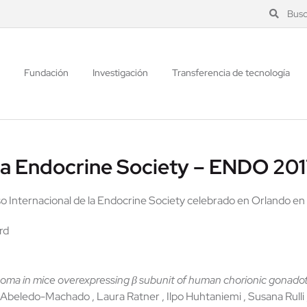
Busc
Fundación
Investigación
Transferencia de tecnología
 la Endocrine Society – ENDO 20
so Internacional de la Endocrine Society celebrado en Orlando en
rd
noma in mice overexpressing β subunit of human chorionic gonadot
ra Abeledo-Machado , Laura Ratner , Ilpo Huhtaniemi , Susana Rulli 