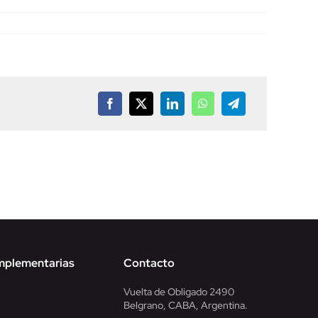
Facebook
X
LinkedIn
WhatsApp
Telegram
mplementarias
Contacto
Vuelta de Obligado 2490
Belgrano, CABA, Argentina.