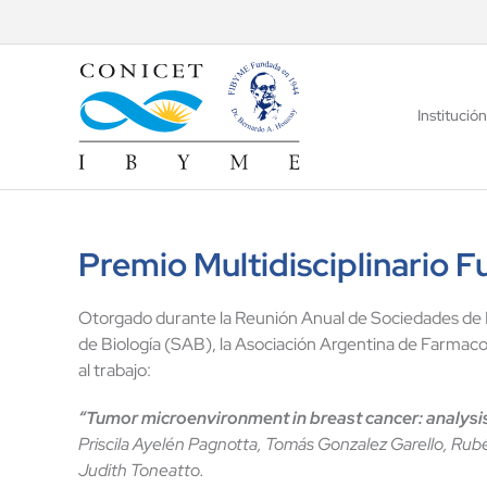
Saltar
al
contenido
Institución
Premio Multidisciplinario
Otorgado durante la Reunión Anual de Sociedades de Bi
de Biología (SAB), la Asociación Argentina de Farmac
al trabajo:
“Tumor microenvironment in breast cancer: analysis
Priscila Ayelén Pagnotta, Tomás Gonzalez Garello, Rubén
Judith Toneatto.