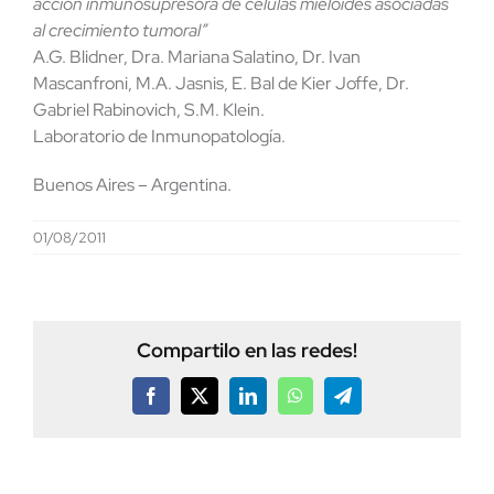
acción inmunosupresora de células mieloides asociadas
al crecimiento tumoral”
A.G. Blidner, Dra. Mariana Salatino, Dr. Ivan
Mascanfroni, M.A. Jasnis, E. Bal de Kier Joffe, Dr.
Gabriel Rabinovich, S.M. Klein.
Laboratorio de Inmunopatología.
Buenos Aires – Argentina.
01/08/2011
Compartilo en las redes!
Facebook
X
LinkedIn
WhatsApp
Telegram