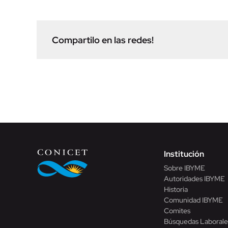
Compartilo en las redes!
Institución
Sobre IBYME
Autoridades IBYME
Historia
Comunidad IBYME
Comites
Búsquedas Laborale