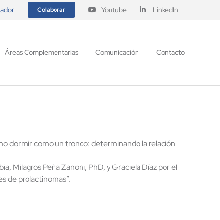
ador
Youtube
LinkedIn
Colaborar
Áreas Complementarias
Comunicación
Contacto
mo dormir como un tronco: determinando la relación
a, Milagros Peña Zanoni, PhD, y Graciela Díaz por el
es de prolactinomas”.