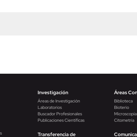
Investigación
Áreas Co
Áreas de Investigación
Biblioteca
Laboratorios
Bioterio
Buscador Profesionales
Microscopía
Publicaciones Científicas
Citometría
s
Transferencia de
Comunica