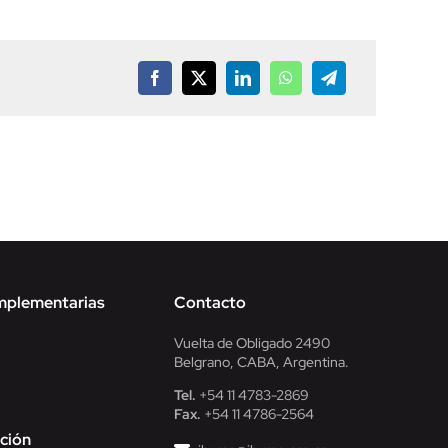
Facebook
X
LinkedIn
WhatsApp
Telegram
mplementarias
Contacto
Vuelta de Obligado 2490
Belgrano, CABA, Argentina.
Tel.
+54 11 4783-2869
Fax.
+54 11 4786-2564
ción