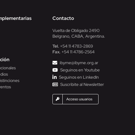
mplementarias
Contacto
Vuelta de Obligado 2490
Belgrano, CABA, Argentina.
Tel.
+54 11 4783-2869
Fax.
+54 11 4786-2564
ción
ibyme@ibyme.org.ar
ucionales
Seguinos en Youtube
dios
Seguinos en LinkedIn
istinciones
Suscribite al Newsletter
ventos
Acceso usuarios