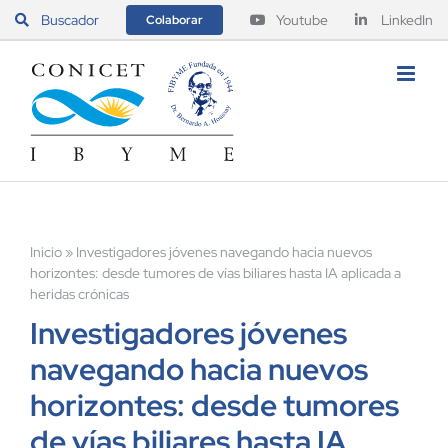
Saltar
Buscador
Youtube
LinkedIn
Colaborar
al
contenido
Inicio
»
Investigadores jóvenes navegando hacia nuevos
horizontes: desde tumores de vías biliares hasta IA aplicada a
heridas crónicas
Investigadores jóvenes
navegando hacia nuevos
horizontes: desde tumores
de vías biliares hasta IA