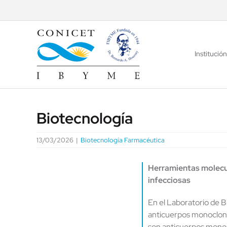
Saltar
al
contenido
Institución
Biotecnología
13/03/2026
|
Biotecnología Farmacéutica
Herramientas molecu
infecciosas
En el Laboratorio de B
anticuerpos monoclona
son anticuerpos monoc