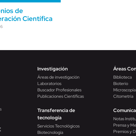
nios de
ración Científica
26
Investigación
Áreas Co
Áreas de investigación
Biblioteca
Laboratorios
Bioterio
Buscador Profesionales
Microscopía
Publicaciones Científicas
Citometría
s
Transferencia de
Comunica
tecnología
Notas Instit
Prensa y Me
Servicios Tecnológicos
E
Premios y D
Biotecnología