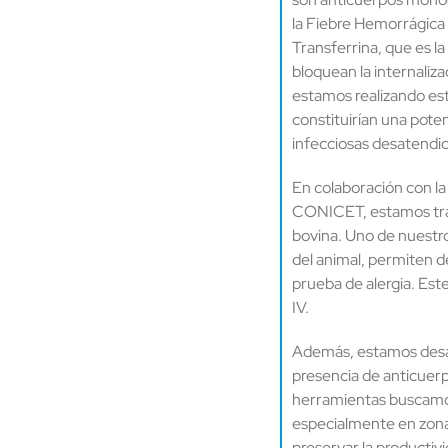
la Fiebre Hemorrágica 
Transferrina, que es l
bloquean la internaliz
estamos realizando estu
constituirían una pote
infecciosas desatendid
En colaboración con la
CONICET, estamos trab
bovina. Uno de nuestro
del animal, permiten de
prueba de alergia. Est
IV.
Además, estamos desarr
presencia de anticuer
herramientas buscamos
especialmente en zonas
preservar la productivi