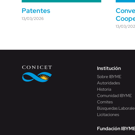
Patentes
Conve
Coope
13/03/2026
13/03/20
Institución
Sobre IBYME
Autoridades
Historia
Comunidad IBYME
Comites
Búsquedas Laborale
Licitaciones
Fundación IBYM