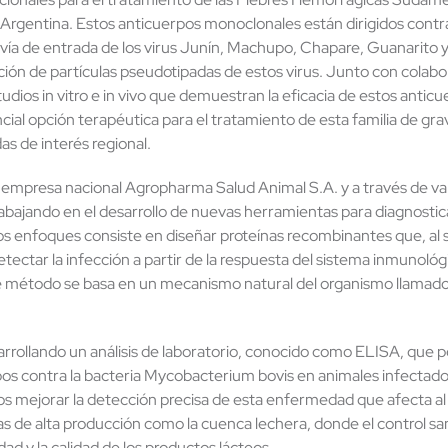
Argentina. Estos anticuerpos monoclonales están dirigidos contr
a vía de entrada de los virus Junín, Machupo, Chapare, Guanarito y
ación de partículas pseudotipadas de estos virus. Junto con cola
dios in vitro e in vivo que demuestran la eficacia de estos anticu
ncial opción terapéutica para el tratamiento de esta familia de 
as de interés regional.
 empresa nacional Agropharma Salud Animal S.A. y a través de va
ajando en el desarrollo de nuevas herramientas para diagnosticar
s enfoques consiste en diseñar proteínas recombinantes que, al se
tectar la infección a partir de la respuesta del sistema inmunológi
e método se basa en un mecanismo natural del organismo llamado 
ollando un análisis de laboratorio, conocido como ELISA, que per
pos contra la bacteria Mycobacterium bovis en animales infectado
 mejorar la detección precisa de esta enfermedad que afecta al
 de alta producción como la cuenca lechera, donde el control san
dad y la calidad de los productos lácteos.