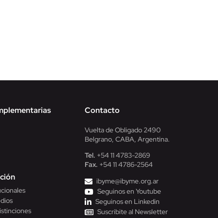
mplementarias
Contacto
Vuelta de Obligado 2490
Belgrano, CABA, Argentina.
Tel.
+54 11 4783-2869
Fax.
+54 11 4786-2564
ción
ibyme@ibyme.org.ar
ucionales
Seguinos en Youtube
dios
Seguinos en Linkedin
istinciones
Suscribite al Newsletter