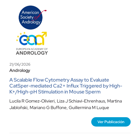
21/06/2026
Andrology
A Scalable Flow Cytometry Assay to Evaluate
CatSper-mediated Ca2+ Influx Triggered by High-
K+/High-pH Stimulation in Mouse Sperm
Lucila R Gomez-Olivieri
,
Liza J Schiavi-Ehrenhaus
,
Martina
Jabloñski
,
Mariano G Buffone
,
Guillermina M Luque
Ver Publicación