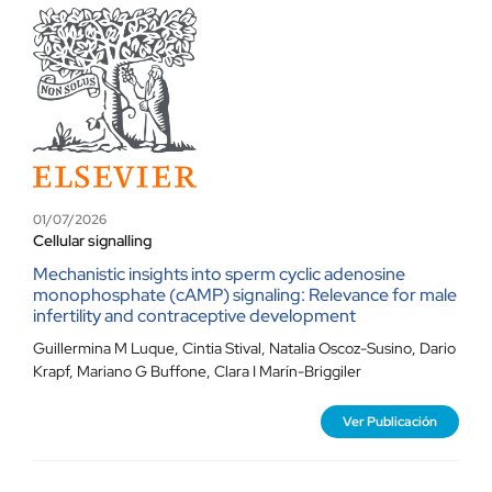
Contacto
01/07/2026
Cellular signalling
Mechanistic insights into sperm cyclic adenosine
monophosphate (cAMP) signaling: Relevance for male
infertility and contraceptive development
Guillermina M Luque
,
Cintia Stival
,
Natalia Oscoz-Susino
,
Dario
Krapf
,
Mariano G Buffone
,
Clara I Marín-Briggiler
Ver Publicación