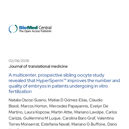
02/06/2026
Journal of translational medicine
A multicenter, prospective sibling oocyte study
revealed that HyperSperm™ improves the number and
quality of embryos in patients undergoing in vitro
fertilization
Natalia Oscoz-Susino
,
Matias D Gómez-Elías
,
Claudio
Bisioli
,
Marcos Horton
,
Mercedes Papayannis
,
Evelyn De
Martino
,
Laura Kopcow
,
Martin Attie
,
Mariano Lavolpe
,
Carlos
Carizza
,
Guillermina M Luque
,
Carolina Baro Graf
,
Valentina
Torres Monserrat
,
Estefania Navall
,
Mariano G Buffone
,
Dario