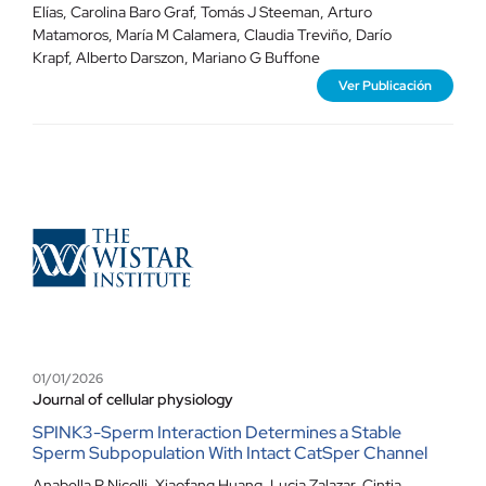
Elías
,
Carolina Baro Graf
,
Tomás J Steeman
,
Arturo
Matamoros
,
María M Calamera
,
Claudia Treviño
,
Darío
Krapf
,
Alberto Darszon
,
Mariano G Buffone
Ver Publicación
01/01/2026
Journal of cellular physiology
SPINK3-Sperm Interaction Determines a Stable
Sperm Subpopulation With Intact CatSper Channel
Anabella R Nicolli
,
Xiaofang Huang
,
Lucia Zalazar
,
Cintia