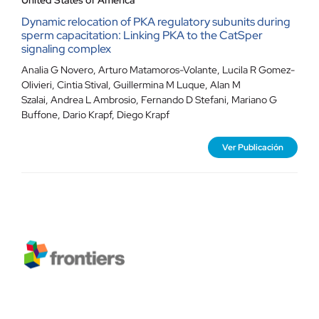
United States of America
Dynamic relocation of PKA regulatory subunits during
sperm capacitation: Linking PKA to the CatSper
signaling complex
Analia G Novero
,
Arturo Matamoros-Volante
,
Lucila R Gomez-
Olivieri
,
Cintia Stival
,
Guillermina M Luque
,
Alan M
Szalai
,
Andrea L Ambrosio
,
Fernando D Stefani
,
Mariano G
Buffone
,
Dario Krapf
,
Diego Krapf
Ver Publicación