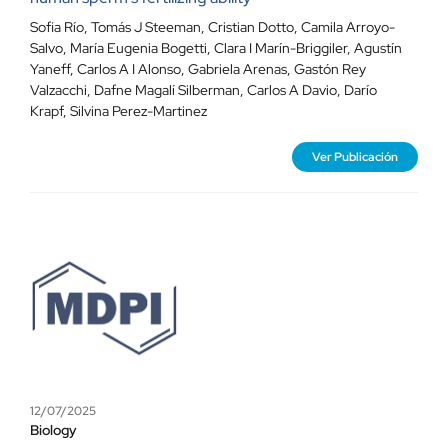
Sofia Río
,
Tomás J Steeman
,
Cristian Dotto
,
Camila Arroyo-
Salvo
,
María Eugenia Bogetti
,
Clara I Marín-Briggiler
,
Agustín
Yaneff
,
Carlos A I Alonso
,
Gabriela Arenas
,
Gastón Rey
Valzacchi
,
Dafne Magalí Silberman
,
Carlos A Davio
,
Darío
Krapf
,
Silvina Perez-Martinez
Ver Publicación
12/07/2025
Biology