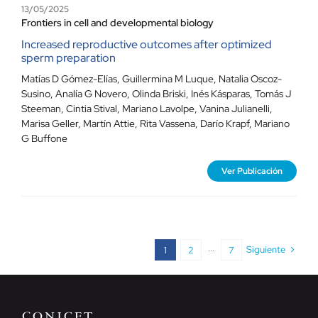
13/05/2025
Frontiers in cell and developmental biology
Increased reproductive outcomes after optimized
sperm preparation
Matías D Gómez-Elías, Guillermina M Luque, Natalia Oscoz-
Susino, Analía G Novero, Olinda Briski, Inés Kásparas, Tomás J
Steeman, Cintia Stival, Mariano Lavolpe, Vanina Julianelli,
Marisa Geller, Martín Attie, Rita Vassena, Darío Krapf, Mariano
G Buffone
Ver Publicación
Siguiente
1
2
···
7