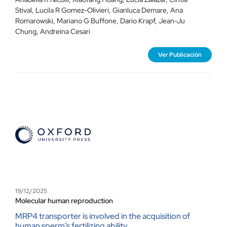
Stival
,
Lucila R Gomez-Olivieri
,
Gianluca Demare
,
Ana
Romarowski
,
Mariano G Buffone,
Dario Krapf
,
Jean-Ju
Chung
,
Andreina Cesari
Ver Publicación
19/12/2025
Molecular human reproduction
MRP4 transporter is involved in the acquisition of
human sperm’s fertilizing ability