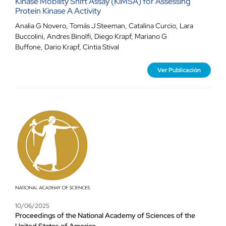
Kinase Mobility Shift Assay (KiMSA) for Assessing
Protein Kinase A Activity
Analia G Novero
,
Tomás J Steeman
,
Catalina Curcio
,
Lara
Buccolini,
Andres Binolfi
,
Diego Krapf
,
Mariano G
Buffone
,
Dario Krapf
,
Cintia Stival
Ver Publicación
10/06/2025
Proceedings of the National Academy of Sciences of the