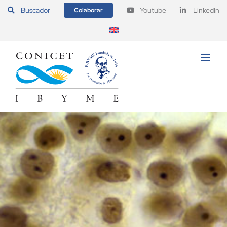
Saltar
Buscador
Youtube
LinkedIn
Colaborar
al
contenido