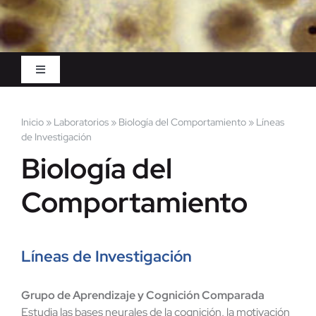
Toggle
Navigation
Inicio
Inicio
»
Laboratorios
»
Biología del Comportamiento
»
Líneas
de Investigación
Integrantes
Biología del
Comportamiento
Líneas de Investigación
Publicaciones
Líneas de Investigación
Blog
Grupo de Aprendizaje y Cognición Comparada
Estudia las bases neurales de la cognición, la motivación