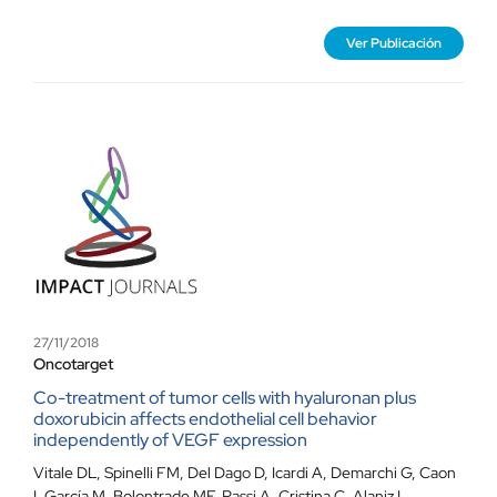
Ver Publicación
27/11/2018
Oncotarget
Co-treatment of tumor cells with hyaluronan plus
doxorubicin affects endothelial cell behavior
independently of VEGF expression
Vitale DL, Spinelli FM, Del Dago D, Icardi A, Demarchi G, Caon
I, García M, Bolontrade MF, Passi A, Cristina C, Alaniz L.