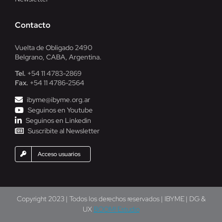
Contacto
Vuelta de Obligado 2490
Belgrano, CABA, Argentina.
Tel.
+54 11 4783-2869
Fax.
+54 11 4786-2564
ibyme@ibyme.org.ar
Seguinos en Youtube
Seguinos en Linkedin
Suscribite al Newsletter
Acceso usuarios
Copyright 2023 | Todos los derechos reservados | IBYME | DG &
UX
BOOM! Estudio