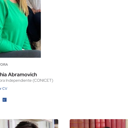
TORA
lhia Abramovich
dora Independiente (CONICET)
ar CV