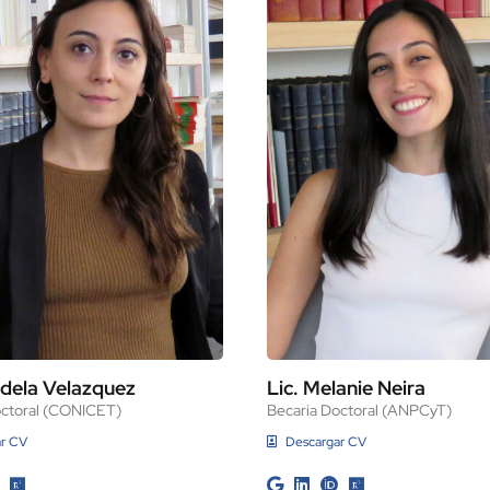
ndela Velazquez
Lic. Melanie Neira
octoral (CONICET)
Becaria Doctoral (ANPCyT)
ar CV
Descargar CV