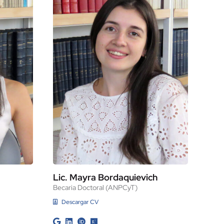
Lic. Mayra Bordaquievich
Becaria Doctoral (ANPCyT)
Descargar CV