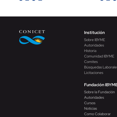
Institución
Sobre IBYME
Autoridades
Historia
Comunidad IBYME
Comites
Búsquedas Laborale
Licitaciones
Fundación IBYM
Sobre la Fundación
Autoridades
Cursos
Noticias
Como Colaborar