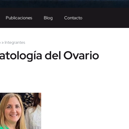
Publicaciones
Blog
Contacto
o
»
Integrantes
patología del Ovario