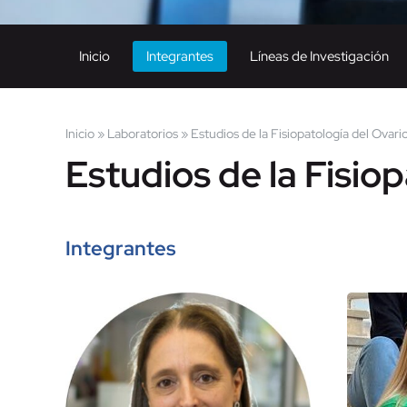
Inicio
Integrantes
Líneas de Investigación
Inicio
»
Laboratorios
»
Estudios de la Fisiopatología del Ovari
Estudios de la Fisio
Integrantes