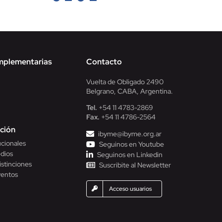
mplementarias
Contacto
Vuelta de Obligado 2490
Belgrano, CABA, Argentina.
Tel.
+54 11 4783-2869
Fax.
+54 11 4786-2564
ción
ibyme@ibyme.org.ar
ucionales
Seguinos en Youtube
dios
Seguinos en Linkedin
istinciones
Suscribite al Newsletter
ventos
Acceso usuarios