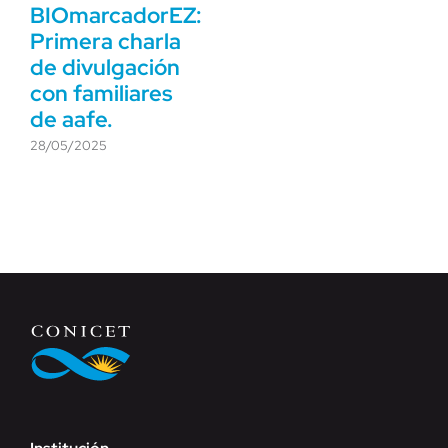
BIOmarcadorEZ:
Primera charla
de divulgación
con familiares
de aafe.
28/05/2025