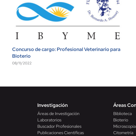
Concurso de cargo: Profesional Veterinario para
Bioterio
08/11/2022
Investigación
Áreas Co
Áreas de Investigación
Biblioteca
Laboratorios
Bioterio
Buscador Profesionales
Microscopía
Publicaciones Científicas
Citometría