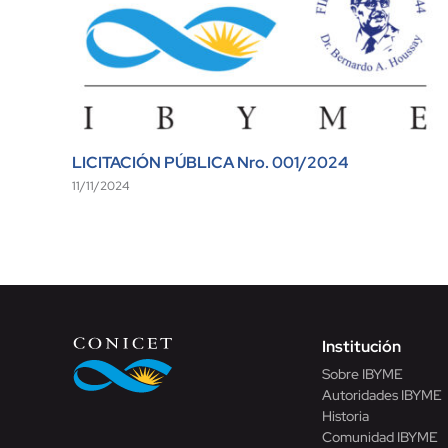
LICITACIÓN PÚBLICA Nro. 001/2024
11/11/2024
Institución
Sobre IBYME
Autoridades IBYME
Historia
Comunidad IBYME