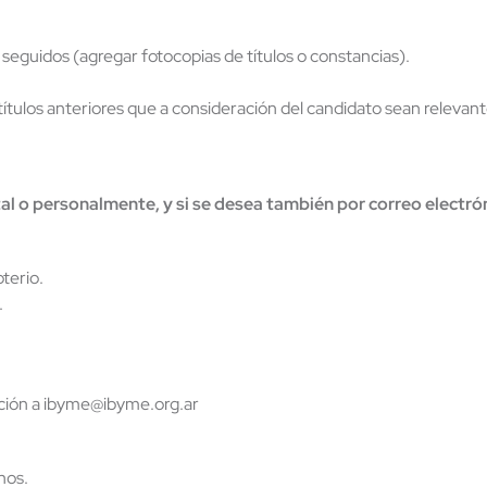
seguidos (agregar fotocopias de títulos o constancias).
tulos anteriores que a consideración del candidato sean relevant
l o personalmente, y si se desea también por correo electró
terio.
.
tación a ibyme@ibyme.org.ar
nos.