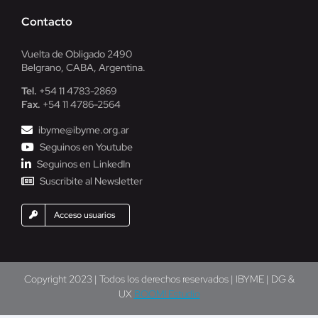
Contacto
Vuelta de Obligado 2490
Belgrano, CABA, Argentina.
Tel.
+54 11 4783-2869
Fax.
+54 11 4786-2564
ibyme@ibyme.org.ar
Seguinos en Youtube
Seguinos en LinkedIn
Suscribite al Newsletter
Acceso usuarios
Copyright 2023 | Todos los derechos reservados | IBYME | DG &
UX
BOOM! Estudio