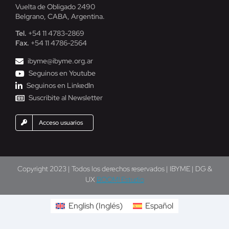
Vuelta de Obligado 2490
Belgrano, CABA, Argentina.
Tel.
+54 11 4783-2869
Fax.
+54 11 4786-2564
ibyme@ibyme.org.ar
Seguinos en Youtube
Seguinos en LinkedIn
Suscribite al Newsletter
Acceso usuarios
Copyright 2023 | Todos los derechos reservados | IBYME | DG &
UX
BOOM! Estudio
English
(
Inglés
)
Español