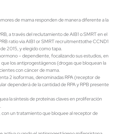
tumores de mama responden de manera diferente a la
RB, a través del reclutamiento de AIB1 o SMRT en el
PRB ratio via AIB1 or SMRT recruitmenttothe CCND1
o de 2015, y elegido como tapa.
 hormono – dependiente, focalizando sus estudios, en
er que los antiprogestágenos (drogas que bloquean la
pacientes con cáncer de mama.
esenta 2 isoformas, denominadas RPA (receptor de
lular dependerá de la cantidad de RPA y RPB presente
a la síntesis de proteínas claves en proliferación
.
o, con un tratamiento que bloquee al receptor de
 se activa cuando el antiprogestágeno mifepristona