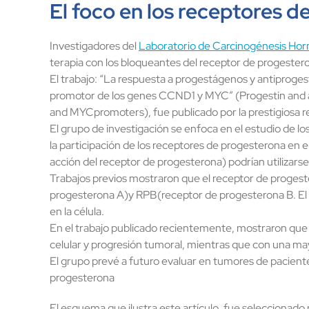
El foco en los receptores 
Investigadores del
Laboratorio de Carcinogénesis Ho
terapia con los bloqueantes del receptor de progester
El trabajo: “La respuesta a progestágenos y antiprog
promotor de los genes CCND1 y MYC” (Progestin and 
and MYCpromoters), fue publicado por la prestigiosa re
El grupo de investigación se enfoca en el estudio de 
la participación de los receptores de progesterona en 
acción del receptor de progesterona) podrían utiliza
Trabajos previos mostraron que el receptor de progest
progesterona A)y RPB(receptor de progesterona B. El e
en la célula.
En el trabajo publicado recientemente, mostraron que a
celular y progresión tumoral, mientras que con una may
El grupo prevé a futuro evaluar en tumores de paciente
progesterona
El esquema que ilustra este artículo, fue seleccionado