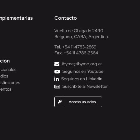
mplementarias
Contacto
Vuelta de Obligado 2490
Belgrano, CABA, Argentina.
Tel.
+54 11 4783-2869
Fax.
+54 11 4786-2564
ción
ibyme@ibyme.org.ar
ucionales
Seguinos en Youtube
dios
Seguinos en LinkedIn
istinciones
Suscribite al Newsletter
ventos
Acceso usuarios