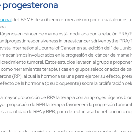
de progesterona
rmonal
del IBYME describieron el mecanismo por el cual algunos 
ona.
estágenos en cáncer de mama está modulada por la relación PRA/P
antiprogestinresponsiveness in breastcancerisdrivenbythe PRA/
vista International Journal of Cancer en su edición del 1 de Juni
los mecanismos involucrados en la progresión del cáncer de mama
el crecimiento tumoral. Estos estudios llevaron al grupo a propon
rse como herramientas terapéuticas en grupos seleccionados de 
erona (RP), al cual la hormona se une para ejercer su efecto, pr
fecto de la hormona (o su bloqueante) sobre la proliferación ce
 mayor proporción de RPA la terapia con antiprogestágenos bloque
or proporción de RPB la terapia favorecerá la progresión tumoral
s la cantidad de RPA y RPB, para detectar si se beneficiarían o n
 para la tapa de la revista, y muestra el mecanismo molecular que