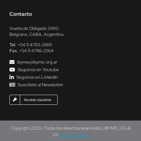
Contacto
Vuelta de Obligado 2490
Belgrano, CABA, Argentina.
Tel.
+54 11 4783-2869
Fax.
+54 11 4786-2564
ibyme@ibyme.org.ar
Seguinos en Youtube
Seguinos en LinkedIn
Suscribite al Newsletter
Acceso usuarios
Copyright 2023 | Todos los derechos reservados | IBYME | DG &
UX
BOOM! Estudio