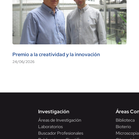
Premio a la creatividad y la innovación
24/06/2026
Investigación
Áreas Co
Áreas de Investigación
Biblioteca
Laboratorios
Bioterio
Buscador Profesionales
Microscopía