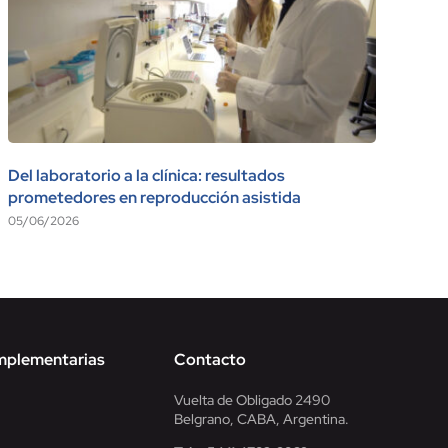
Del laboratorio a la clínica: resultados
Vis
prometedores en reproducción asistida
17/
05/06/2026
mplementarias
Contacto
Vuelta de Obligado 2490
Belgrano, CABA, Argentina.