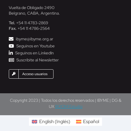
Vuelta de Obligado 2490
Belgrano, CABA, Argentina.
Tel.
+54 11 4783-2869
Fax.
+54 11 4786-2564
ibyme@ibyme.org.ar
Seguinos en Youtube
Seguinos en LinkedIn
Suscribite al Newsletter
Acceso usuarios
Copyright 2023 | Todos los derechos reservados | IBYME | DG &
UX
BOOM! Estudio
English
(
Inglés
)
Español