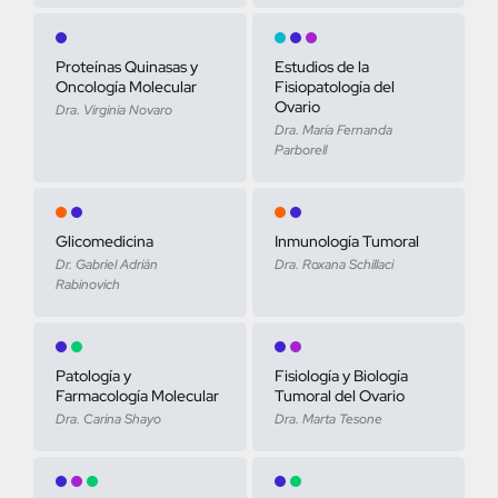
Proteínas Quinasas y
Estudios de la
Oncología Molecular
Fisiopatología del
Ovario
Dra. Virginia Novaro
Dra. María Fernanda
Parborell
Glicomedicina
Inmunología Tumoral
Dr. Gabriel Adrián
Dra. Roxana Schillaci
Rabinovich
Patología y
Fisiología y Biología
Farmacología Molecular
Tumoral del Ovario
Dra. Carina Shayo
Dra. Marta Tesone