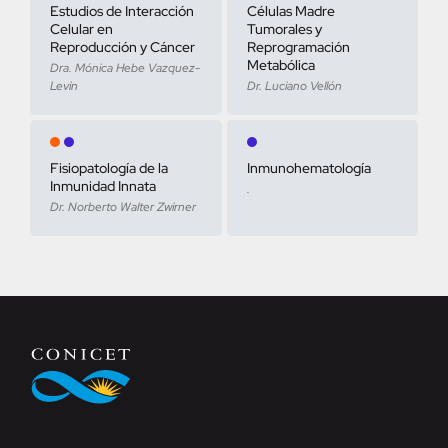
Estudios de Interacción
Células Madre
Celular en
Tumorales y
Reproducción y Cáncer
Reprogramación
Metabólica
Dra. Mónica Hebe Vazquez-
Levin
Dr. Luciano Vellón
Fisiopatología de la
Inmunohematología
Inmunidad Innata
.
Dr. Norberto Walter Zwirner