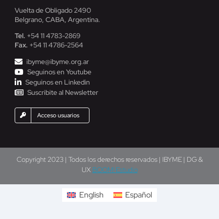
Vuelta de Obligado 2490
Belgrano, CABA, Argentina.
Tel.
+54 11 4783-2869
Fax.
+54 11 4786-2564
ibyme@ibyme.org.ar
Seguinos en Youtube
Seguinos en Linkedin
Suscribite al Newsletter
Acceso usuarios
Copyright 2023 | Todos los derechos reservados | IBYME | DG &
UX
BOOM! Estudio
English
Español