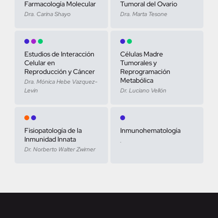
Farmacología Molecular
Tumoral del Ovario
Dra. Carina Shayo
Dra. Marta Tesone
Estudios de Interacción
Células Madre
Celular en
Tumorales y
Reproducción y Cáncer
Reprogramación
Metabólica
Dra. Mónica Hebe Vazquez-
Levin
Dr. Luciano Vellón
Fisiopatología de la
Inmunohematología
Inmunidad Innata
.
Dr. Norberto Walter Zwirner