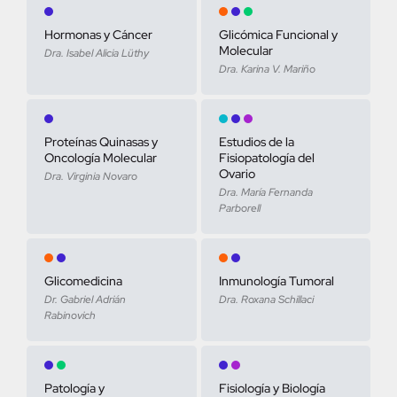
Hormonas y Cáncer
Glicómica Funcional y
Molecular
Dra. Isabel Alicia Lüthy
Dra. Karina V. Mariño
Proteínas Quinasas y
Estudios de la
Oncología Molecular
Fisiopatología del
Ovario
Dra. Virginia Novaro
Dra. María Fernanda
Parborell
Glicomedicina
Inmunología Tumoral
Dr. Gabriel Adrián
Dra. Roxana Schillaci
Rabinovich
Patología y
Fisiología y Biología