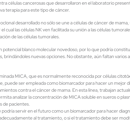
tra células cancerosas que desarrollaron en el laboratorio presen
a terapia para este tipo de cáncer.
oclonal desarrollado no sólo se une a células de cáncer de mam
l cual las células NK ven facilitada su unión a las células tumora
ción de las células tumorales.
 potencial blanco molecular novedoso, por lo que podría constitu
es, brindándoles nuevas opciones. No obstante, aún faltan varios
ominada MICA, que es normalmente reconocida por células citotóx
, puede ser empleada como biomarcador para hacer un mejor diag
tamientos contra el cáncer de mama. En esta línea, trabajan actua
rmita analizar la concentración de MICA soluble en sueros o pl
s de pacientes.
podría servir en el futuro como un biomarcador para hacer diagn
decuadamente al tratamiento, o si el tratamiento debe ser modi