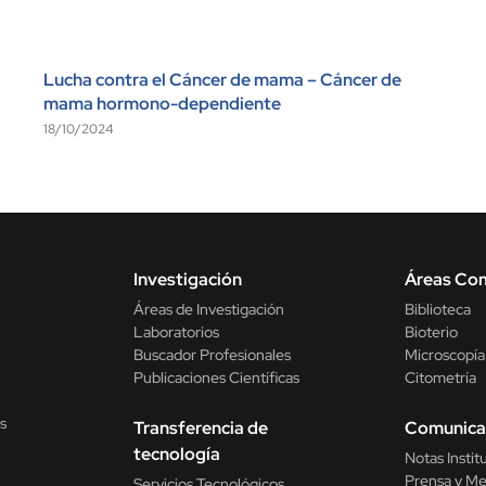
Lucha contra el Cáncer de mama – Cáncer de
mama hormono-dependiente
18/10/2024
Investigación
Áreas Co
Áreas de Investigación
Biblioteca
Laboratorios
Bioterio
Buscador Profesionales
Microscopía
Publicaciones Científicas
Citometría
s
Transferencia de
Comunica
tecnología
Notas Instit
Prensa y Me
Servicios Tecnológicos