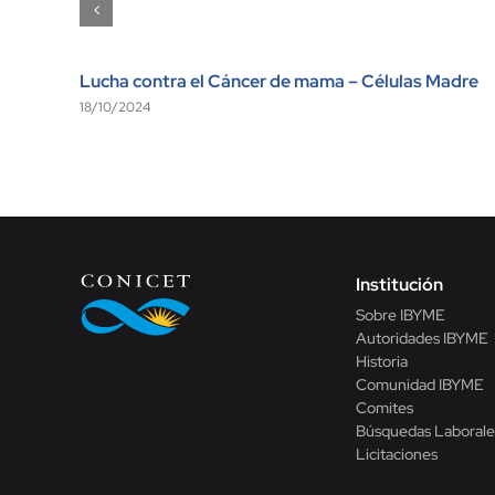
Lucha contra el Cáncer de mama – Células Madre
18/10/2024
Institución
Sobre IBYME
Autoridades IBYME
Historia
Comunidad IBYME
Comites
Búsquedas Laborale
Licitaciones