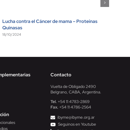
Lucha contra el Cáncer de mama – Proteínas
Quinasas
18/10/2024
mplementarias
Contacto
Vuelta de Obligado 2490
Belgrano, CABA, Argentina.
Tel.
+54 11 4783-2869
Fax.
+54 11 4786-2564
ción
ibyme@ibyme.org.ar
ucionales
Seguinos en Youtube
dios