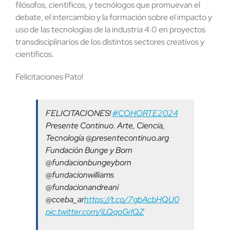
filósofos, científicos, y tecnólogos que promuevan el
debate, el intercambio y la formación sobre el impacto y
uso de las tecnologías de la industria 4.0 en proyectos
transdisciplinarios de los distintos sectores creativos y
científicos.
Felicitaciones Pato!
FELICITACIONES!
#COHORTE2024
Presente Continuo. Arte, Ciencia,
Tecnología @presentecontinuo.arg
Fundación Bunge y Born
@fundacionbungeyborn
@fundacionwilliams
@fundacionandreani
@cceba_ar
https://t.co/7gbAcbHQU0
pic.twitter.com/iLQqoGrlQZ