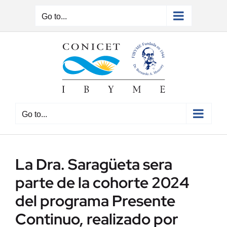
Skip
to
Go to...
content
Go to...
La Dra. Saragüeta sera
parte de la cohorte 2024
del programa Presente
Continuo, realizado por