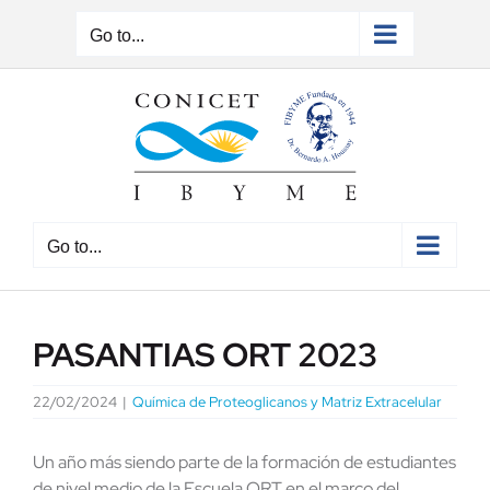
Skip
to
Go to...
content
Go to...
PASANTIAS ORT 2023
22/02/2024
|
Química de Proteoglicanos y Matriz Extracelular
Un año más siendo parte de la formación de estudiantes
de nivel medio de la Escuela ORT en el marco del