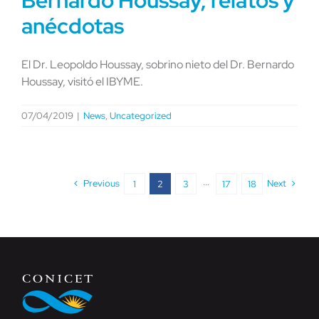
Bernardo Houssay, relatos y
anécdotas
El Dr. Leopoldo Houssay, sobrino nieto del Dr. Bernardo
Houssay, visitó el IBYME.
07/04/2019
|
News
,
Uncategorized
Previous
Next
1
2
3
···
17
18