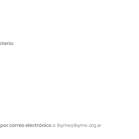
oterio:
n
por
correo
electrónico
a: ibyme@ibyme.org.ar