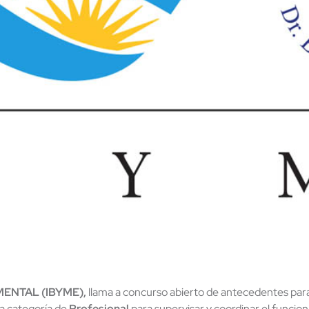
ENTAL (IBYME),
llama a concurso abierto de antecedentes para 
la categoría de
Profesional
para supervisar y coordinar el funcion