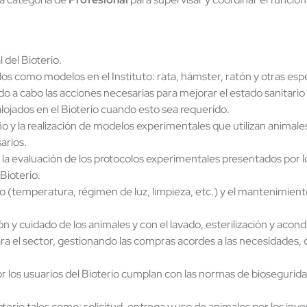
 del Bioterio.
ados como modelos en el Instituto: rata, hámster, ratón y otras esp
ndo a cabo las acciones necesarias para mejorar el estado sanitario 
alojados en el Bioterio cuando esto sea requerido.
ño y la realización de modelos experimentales que utilizan animale
arios.
 la evaluación de los protocolos experimentales presentados por lo
Bioterio.
io (temperatura, régimen de luz, limpieza, etc.) y el mantenimien
ón y cuidado de los animales y con el lavado, esterilización y acon
 el sector, gestionando las compras acordes a las necesidades, c
or los usuarios del Bioterio cumplan con las normas de biosegurida
Bioterio tales como: solicitud, entrega y uso de animales por los 