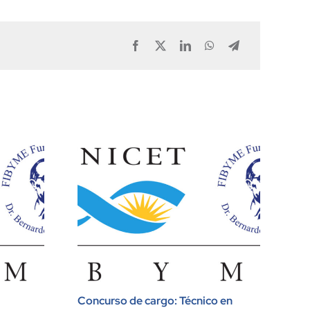
Facebook
X
LinkedIn
WhatsApp
Telegram
Concurso de cargo: Técnico en
LI