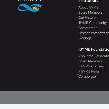
Institutional
About IBYME
Board Members
Our History
IBYME Community
Committees
Position competitio
Biddings
IBYME Foundati
About the Foundati
Board Members
FIBYME Courses
FIBYME News
Collaborate