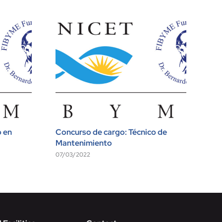
o en
Concurso de cargo: Técnico de
LI
Mantenimiento
00
07/03/2022
11/1