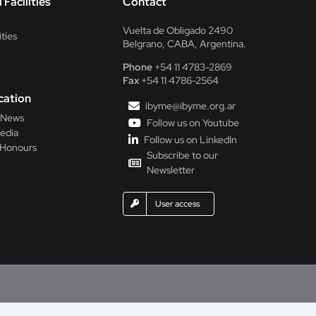
 Facilities
Contact
Vuelta de Obligado 2490
ities
Belgrano, CABA, Argentina.
Phone
+54 11 4783-2869
Fax
+54 11 4786-2564
ation
ibyme@ibyme.org.ar
l News
Follow us on Youtube
edia
Follow us on LinkedIn
 Honours
Subscribe to our
Newsletter
User access