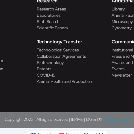
Research
Additional
Research Areas
Library
Laboratories
Animal Facil
Staff Search
Microscopy
Scientific Papers
Cytometry
n
Technology Transfer
Communic
Technological Services
Institutiona
Collaboration Agreements
Press and M
on
Biotechnology
Awards and
on
Patents
Events
COVID-19
Newsletter
Animal Health and Production
Copyright 2023 | All rights reserved | IBYME | DG & UX
BOOM! Studio