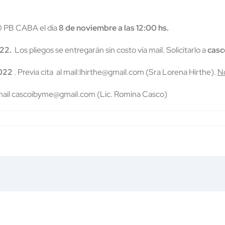
 PB CABA el día
8 de noviembre a las 12:00 hs.
022.
Los pliegos se entregarán sin costo vía mail. Solicitarlo a
cas
2022
. Previa cita al mail:lhirthe@gmail.com (Sra Lorena Hirthe).
No
 mail cascoibyme@gmail.com (Lic. Romina Casco)