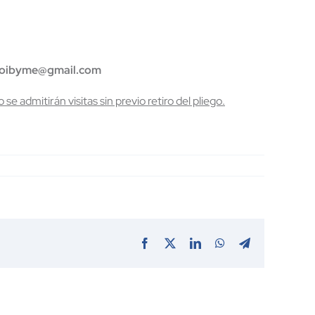
coibyme@gmail.com
 se admitirán visitas sin previo retiro del pliego.
Facebook
X
LinkedIn
WhatsApp
Telegram