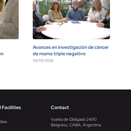
Avances en investigación de cáncer
Vis
en
de mama triple negativo
17/
29/05/2026
 Facilities
Contact
Vuelta de Obligado 2490
ities
Belgrano, CABA, Argentina.