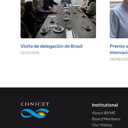
Visita de delegación de Brasil
Premio a 
innovac
17/07/2026
24/06/202
Institutional
About IBYME
Board Members
Our History