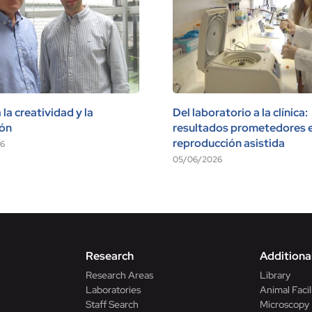
la creatividad y la
Del laboratorio a la clínica:
ión
resultados prometedores 
reproducción asistida
6
05/06/2026
Research
Additional
Research Areas
Library
Laboratories
Animal Facil
Staff Search
Microscopy