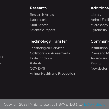
Research
Additional
Research Areas
Library
Laboratories
Animal Facil
Staff Search
Microscopy
Scientific Papers
Cytometry
n
Technology Transfer
Communic
Technological Services
Institutiona
Collaboration Agreements
Press and M
on
Biotechnology
Awards and
on
Patents
Events
COVID-19
Newsletter
Animal Health and Production
Copyright 2023 | All rights reserved | IBYME | DG & UX
BOOM! Studio