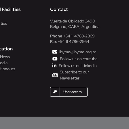
 Facilities
Contact
Vuelta de Obligado 2490
ities
Belgrano, CABA, Argentina.
Phone
+54 11 4783-2869
Fax
+54 11 4786-2564
ation
ibyme@ibyme.org.ar
l News
Follow us on Youtube
edia
Follow us on LinkedIn
 Honours
Subscribe to our
Newsletter
User access