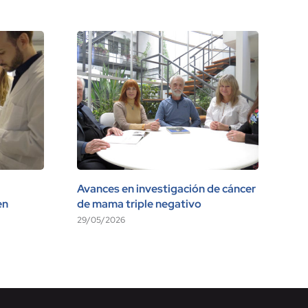
Avances en investigación de cáncer
Vis
en
de mama triple negativo
17/
29/05/2026