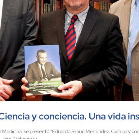
encia y conciencia. Una vida in
 Medicina, se presentó “Eduardo Braun Menéndez. Ciencia y concie
 Jaim Etcheverry.