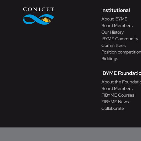
Institutional
About IBYME
Board Members
Our History
IBYME Community
Committees
Position competitio
Biddings
IBYME Foundati
About the Foundati
Board Members
FIBYME Courses
FIBYME News
Collaborate