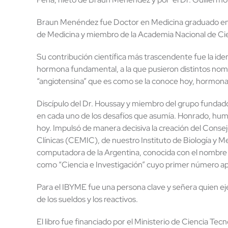
Braun Menéndez fue Doctor en Medicina graduado en la
de Medicina y miembro de la Academia Nacional de Cien
Su contribución científica más trascendente fue la iden
hormona fundamental, a la que pusieron distintos nomb
“angiotensina” que es como se la conoce hoy, hormona r
Discípulo del Dr. Houssay y miembro del grupo fundador
en cada uno de los desafíos que asumía. Honrado, humil
hoy. Impulsó de manera decisiva la creación del Conse
Clínicas (CEMIC), de nuestro Instituto de Biología y M
computadora de la Argentina, conocida con el nombre d
como “Ciencia e Investigación” cuyo primer número ap
Para el IBYME fue una persona clave y señera quien eje
de los sueldos y los reactivos.
El libro fue financiado por el Ministerio de Ciencia Te