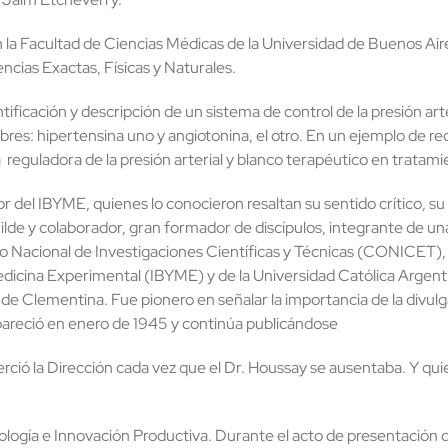
 Facultad de Ciencias Médicas de la Universidad de Buenos Aire
cias Exactas, Físicas y Naturales.
tificación y descripción de un sistema de control de la presión ar
res: hipertensina uno y angiotonina, el otro. En un ejemplo de r
eguladora de la presión arterial y blanco terapéutico en tratamie
 del IBYME, quienes lo conocieron resaltan su sentido crítico, su
de y colaborador, gran formador de discípulos, integrante de una 
jo Nacional de Investigaciones Científicas y Técnicas (CONICET)
edicina Experimental (IBYME) y de la Universidad Católica Argenti
e Clementina. Fue pionero en señalar la importancia de la divulga
areció en enero de 1945 y continúa publicándose
rció la Dirección cada vez que el Dr. Houssay se ausentaba. Y qui
cnología e Innovación Productiva. Durante el acto de presentación 