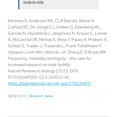
toda la vida.
Kimmins S, Anderson RA, CLR Barratt, Behre H,
Catford SE, De Jonge CJ, Delbes G, Eisenberg ML,
Garrido N, Houston BJ, Jørgensen N, Krausz C, Lismer
A, McLachlan RI, Minhas S, Moss T, Pacey A, Priskorn A,
Schlatt S, Trasler J, Trasande L, Frank Tüttelmann F,
Vazquez-Levin MH, Veltman JA, Zhang F, O’Bryan MK.
Frequency, morbidity and equity – the case for
increased research on male fertility
Nature Reviews in Urology (2023; DOI
10.1038/s41585-023-00820-4)
https://pubmed.ncbi.nlm.nih.gov/37828407/
19/10/2023
|
Research
,
News