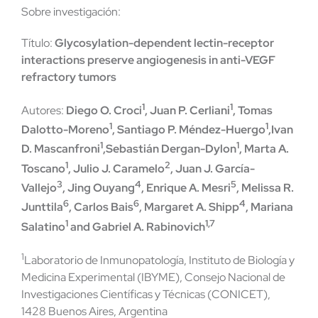
Sobre investigación:
Título:
Glycosylation-dependent lectin-receptor
interactions preserve angiogenesis in anti-VEGF
refractory tumors
1
1
Autores:
Diego O. Croci
, Juan P. Cerliani
, Tomas
1
1
Dalotto-Moreno
, Santiago P. Méndez-Huergo
,Ivan
1
1
D. Mascanfroni
,Sebastián Dergan-Dylon
, Marta A.
1
2
Toscano
, Julio J. Caramelo
, Juan J. García-
3
4
5
Vallejo
, Jing Ouyang
, Enrique A. Mesri
, Melissa R.
6
6
4
Junttila
, Carlos Bais
, Margaret A. Shipp
, Mariana
1
1,7
Salatino
and Gabriel A. Rabinovich
1
Laboratorio de Inmunopatología, Instituto de Biología y
Medicina Experimental (IBYME), Consejo Nacional de
Investigaciones Científicas y Técnicas (CONICET),
1428 Buenos Aires, Argentina