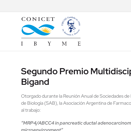
Skip
to
content
Segundo Premio Multidiscip
Bigand
Otorgado durante la Reunión Anual de Sociedades de Bi
de Biología (SAB), la Asociación Argentina de Farmac
al trabajo:
“MRP4/ABCC4 in pancreatic ductal adenocarcinoma 
microenvironment”