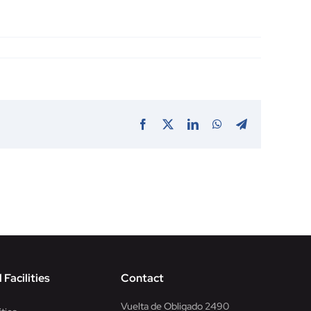
Facebook
X
LinkedIn
WhatsApp
Telegram
 Facilities
Contact
Vuelta de Obligado 2490