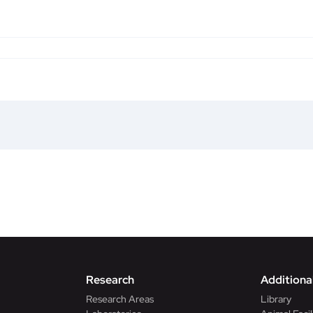
Research
Additional
Research Areas
Library