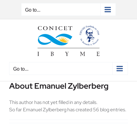
Skip
to
Go to...
content
Go to...
About
Emanuel Zylberberg
This author has not yet filled in any details.
So far Emanuel Zylberberg has created 56 blog entries.