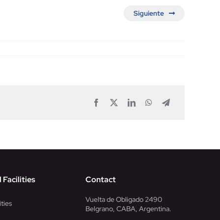
Siguiente
Facebook
X
LinkedIn
WhatsApp
Telegram
 Facilities
Contact
Vuelta de Obligado 2490
ities
Belgrano, CABA, Argentina.