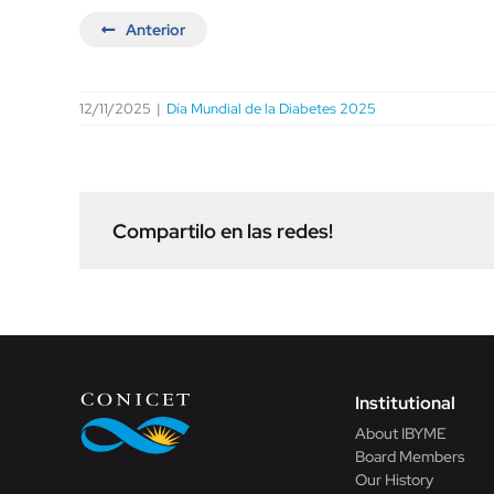
Anterior
12/11/2025
|
Día Mundial de la Diabetes 2025
Compartilo en las redes!
Institutional
About IBYME
Board Members
Our History