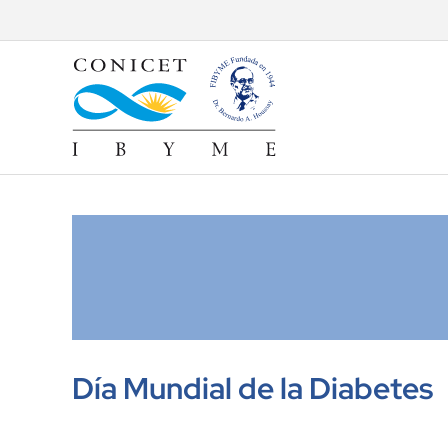
Skip
to
content
View
Larger
Image
Día Mundial de la Diabetes