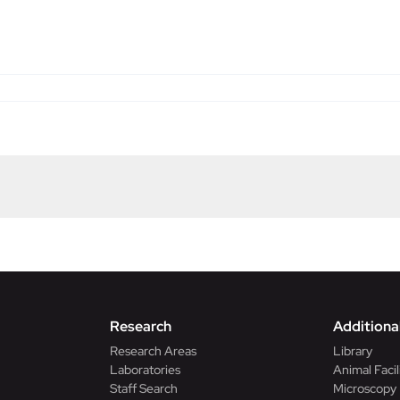
Research
Additional
Research Areas
Library
Laboratories
Animal Facil
Staff Search
Microscopy