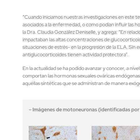
“Cuando iniciamos nuestras investigaciones en este 
asociados a la enfermedad, o como podían influir las h
la Dra. Claudia González Deniselle, y agrega: “En rela
impactaban las altas concentraciones de glucocorticoid
situaciones de estrés- en la progresión de la ELA. Sin 
antiglucocorticoides tienen actividad protectora”.
En la actualidad se ha podido avanzar y conocer, a nivel
comportan las hormonas sexuales ováricas endógenas 
aquéllas sintéticas que se administran de manera exó
– Imágenes de motoneuronas (identificadas por 