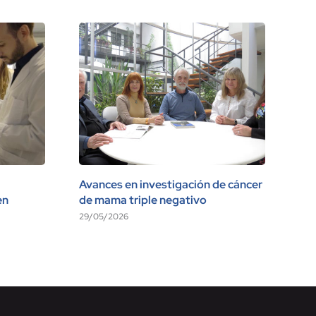
Avances en investigación de cáncer
Vis
en
de mama triple negativo
17/
29/05/2026