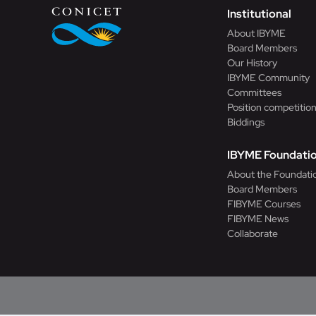
Institutional
About IBYME
Board Members
Our History
IBYME Community
Committees
Position competitio
Biddings
IBYME Foundati
About the Foundati
Board Members
FIBYME Courses
FIBYME News
Collaborate