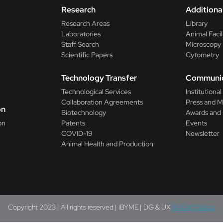
Research
Additional
Research Areas
Library
Laboratories
Animal Facil
Staff Search
Microscopy
Scientific Papers
Cytometry
n
Technology Transfer
Communic
Technological Services
Institutiona
Collaboration Agreements
Press and M
on
Biotechnology
Awards and
on
Patents
Events
COVID-19
Newsletter
Animal Health and Production
Copyright 2023 | All rights reserved | IBYME | DG & UX
BOOM! Studio