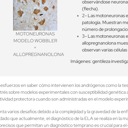
observándose neuronas
(flecha).
2- Las motoneuronas en
patología. Muestran me
número de prolongacio
MOTONEURONAS
3- Las motoneuronas e
MODELO WOBBLER
allopregnanolona muestr
+
observan varias células
ALLOPREGNANOLONA
Imágenes: gentileza investig
esfuerzos en saber cómo intervienen los andrógenos como la test
trés sobre modelos experimentales con susceptibilidad genética a
actividad protectora cuando son administradas en el modelo experi
renta varios desafíos debido a la complejidad y la gravedad de la e
dado que actualmente, el diagnóstico de la ELA se realiza en la m
recisos que permitan un diagnóstico temprano es crucial para el