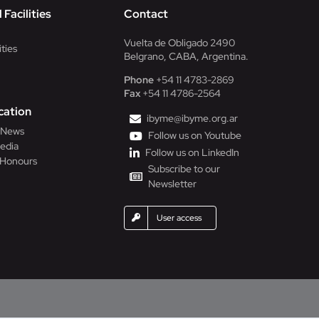
 Facilities
Contact
Vuelta de Obligado 2490
ities
Belgrano, CABA, Argentina.
Phone
+54 11 4783-2869
Fax
+54 11 4786-2564
ation
ibyme@ibyme.org.ar
l News
Follow us on Youtube
edia
Follow us on LinkedIn
 Honours
Subscribe to our
Newsletter
User access