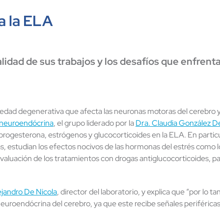
a la ELA
idad de sus trabajos y los desafíos que enfrentan
edad degenerativa que afecta las neuronas motoras del cerebro y
 neuroendócrina
, el grupo liderado por la
Dra. Claudia González De
progesterona, estrógenos y glucocorticoides en la ELA. En particu
 estudian los efectos nocivos de las hormonas del estrés como l
valuación de los tratamientos con drogas antiglucocorticoides, p
ejandro De Nicola
, director del laboratorio, y explica que “por lo t
 neuroendócrina del cerebro, ya que este recibe señales periférica